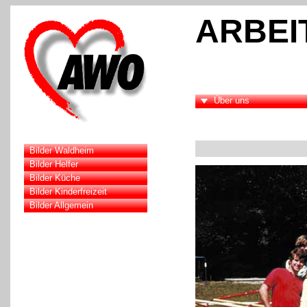
ARBEI
Über uns
Bilder Waldheim
Bilder Helfer
Bilder Küche
Bilder Kinderfreizeit
Bilder Allgemein