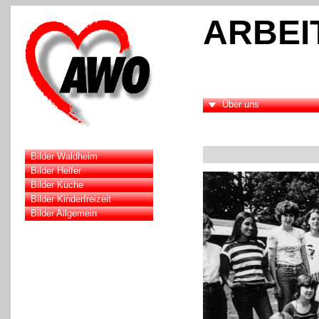
ARBEI
Über uns
Bilder Waldheim
Bilder Helfer
Bilder Küche
Bilder Kinderfreizeit
Bilder Allgemein