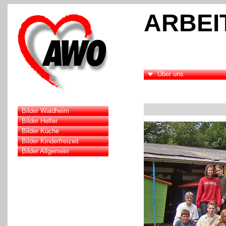
ARBEI
Über uns
Bilder Waldheim
Bilder Helfer
Bilder Küche
Bilder Kinderfreizeit
Bilder Allgemein