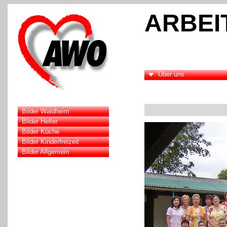
ARBEI
Über uns
Bilder Waldheim
Bilder Helfer
Bilder Küche
Bilder Kinderfreizeit
Bilder Allgemein