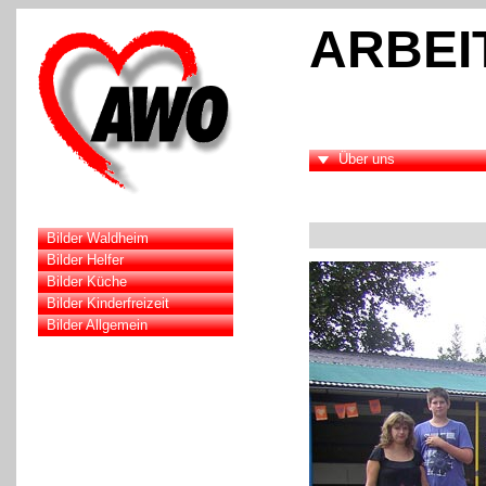
ARBEI
Über uns
Bilder Waldheim
Bilder Helfer
Bilder Küche
Bilder Kinderfreizeit
Bilder Allgemein