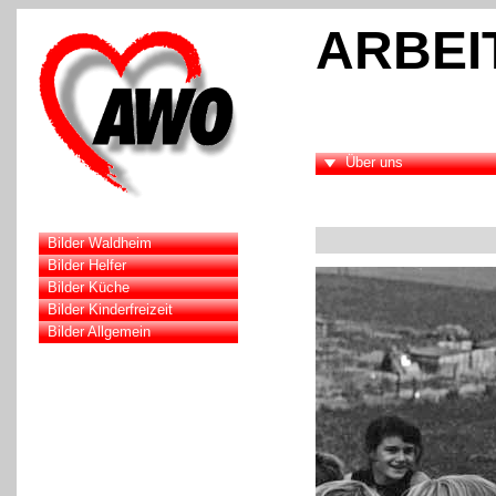
ARBEI
Über uns
Bilder Waldheim
Bilder Helfer
Bilder Küche
Bilder Kinderfreizeit
Bilder Allgemein