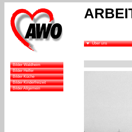
ARBEI
Über uns
Bilder Waldheim
Bilder Helfer
Bilder Küche
Bilder Kinderfreizeit
Bilder Allgemein