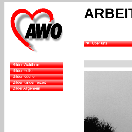
ARBEI
Über uns
Bilder Waldheim
Bilder Helfer
Bilder Küche
Bilder Kinderfreizeit
Bilder Allgemein