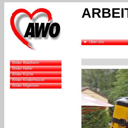
ARBEI
Über uns
Bilder Waldheim
Bilder Helfer
Bilder Küche
Bilder Kinderfreizeit
Bilder Allgemein