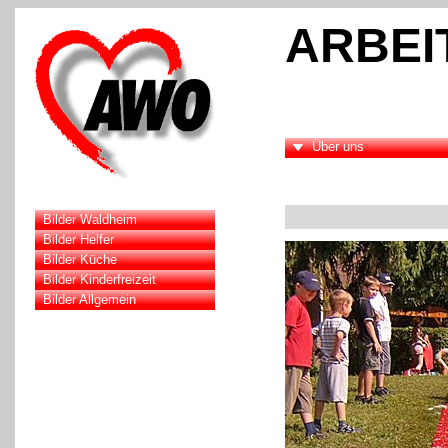
ARBEI
Über uns
Bilder Waldheim
Bilder Helfer
Bilder Küche
Bilder Kinderfreizeit
Bilder Allgemein