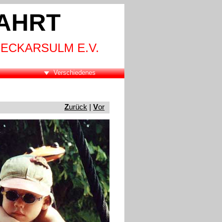
AHRT
ECKARSULM E.V.
Verschiedenes
Z
urück
 | 
V
or