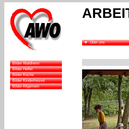
ARBEI
Über uns
Bilder Waldheim
Bilder Helfer
Bilder Küche
Bilder Kinderfreizeit
Bilder Allgemein