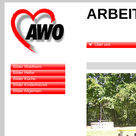
ARBEI
Über uns
Bilder Waldheim
Bilder Helfer
Bilder Küche
Bilder Kinderfreizeit
Bilder Allgemein