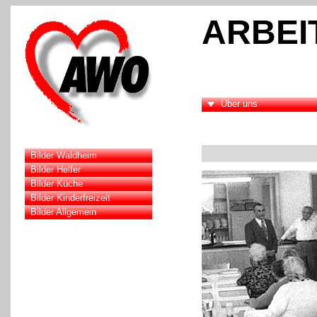
ARBEI
Über uns
Bilder Waldheim
Bilder Helfer
Bilder Küche
Bilder Kinderfreizeit
Bilder Allgemein