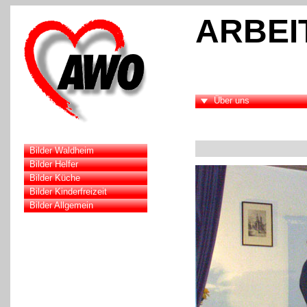
ARBEI
Über uns
Bilder Waldheim
Bilder Helfer
Bilder Küche
Bilder Kinderfreizeit
Bilder Allgemein