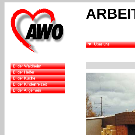
ARBEI
Über uns
Bilder Waldheim
Bilder Helfer
Bilder Küche
Bilder Kinderfreizeit
Bilder Allgemein