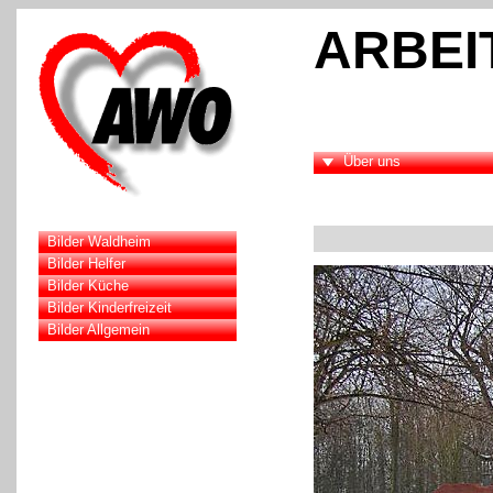
ARBEI
Über uns
Bilder Waldheim
Bilder Helfer
Bilder Küche
Bilder Kinderfreizeit
Bilder Allgemein