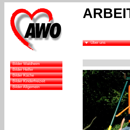
ARBEI
Über uns
Bilder Waldheim
Bilder Helfer
Bilder Küche
Bilder Kinderfreizeit
Bilder Allgemein