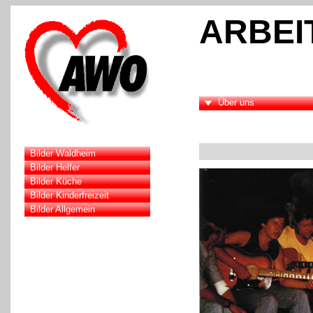
ARBEI
Über uns
Bilder Waldheim
Bilder Helfer
Bilder Küche
Bilder Kinderfreizeit
Bilder Allgemein