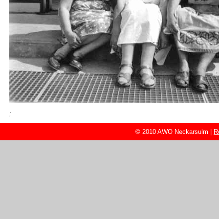
;
© 2010 AWO Neckarsulm |
R