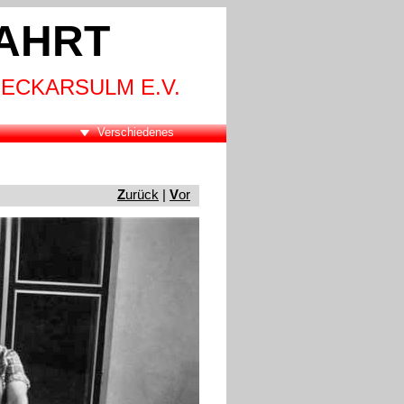
AHRT
ECKARSULM E.V.
Verschiedenes
Z
urück
 | 
V
or