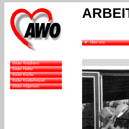
ARBEI
Über uns
Bilder Waldheim
Bilder Helfer
Bilder Küche
Bilder Kinderfreizeit
Bilder Allgemein