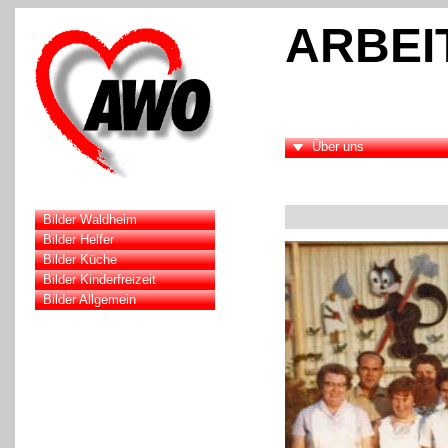
ARBEI
Über uns
Bilder Waldheim
Bilder Helfer
Bilder Küche
Bilder Kinderfreizeit
Bilder Allgemein